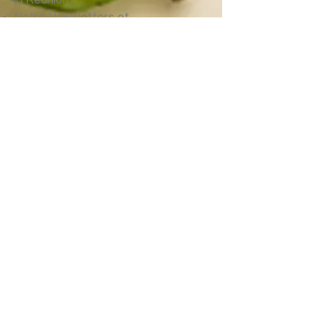
la Réunion,
Notre Newsletters et
mails
d'information,
Pour bénéficier de tarifs
préférentiels sur une
formation de qualité :
Tarif privilégié aux Journées de la
Dénutrition,
Tarif
privilégié
à la formation
personnalisée.
Retrouvez
ici
le programme des
formations de l'année.
Pour bénéficier d’outils au
dépistage de la dénutrition
: