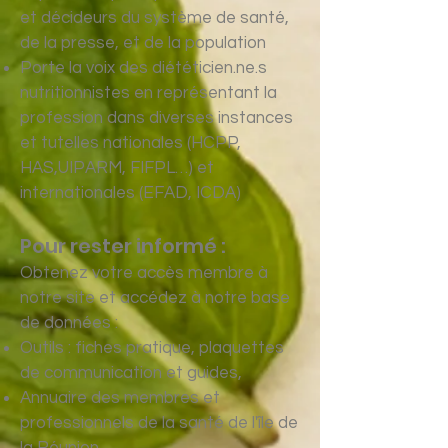
et décideurs du système de santé,
de la presse, et de la population
Porte la voix des diététicien.ne.s
nutritionnistes en représentant la
profession dans diverses instances
et tutelles nationales (HCPP,
HAS,UIPARM, FIFPL…) et
internationales (EFAD, ICDA)
Pour rester informé :
Obtenez votre accès membre à
notre site et accédez à notre base
de données :
Outils : fiches pratique, plaquettes
de communication et
guides,
Annuaire des membres et
professionnels de la santé de l'île de