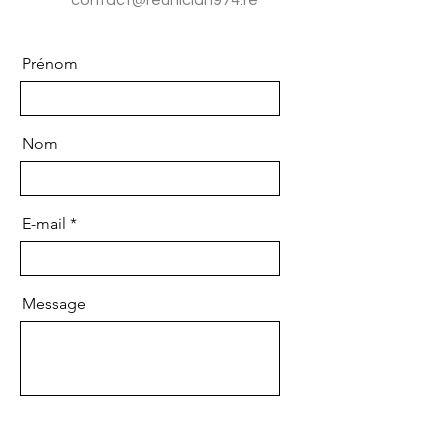
contact@reuniclan974.re
Prénom
Nom
E-mail
Message