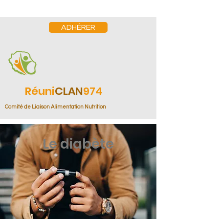
ADHÉRER
Réuni
CLAN
974
Comité de Liaison Alimentation Nutrition
Le diabète