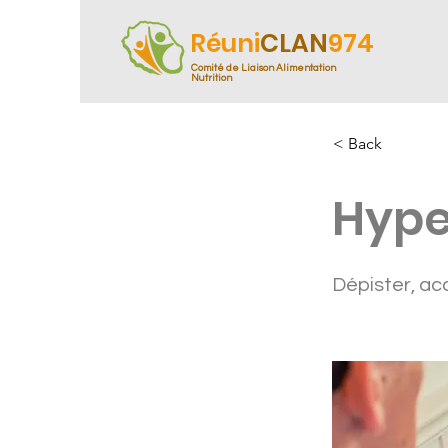
Réuni
CLAN
974
Comité de Liaison Alimentation
Nutrition
< Back
Hype
Dépister, ac