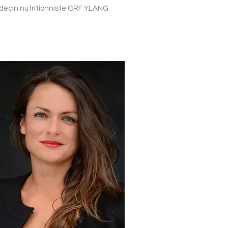
ecin nutritionniste CRF YLANG