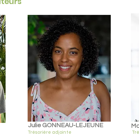
teurs
Julie GONNEAU-LEJEUNE
Ma
Trésorière adjointe
Tr