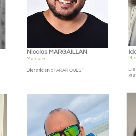
Nicolas MARGAILLAN
Id
Me
Membre
Dié
Diététicien à l'ARAR OUEST
SU