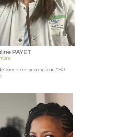
aline PAYET
mbre
téticienne en oncologie au CHU
D