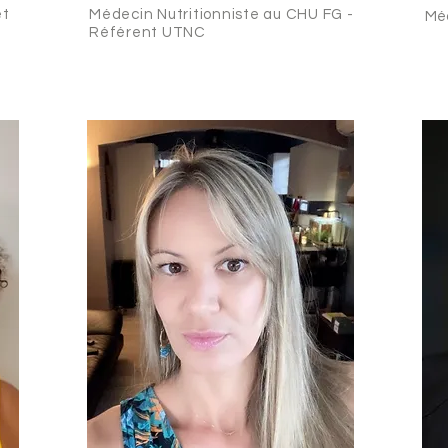
et
Médecin
Nutritionniste
au CHU FG -
Méd
Référent UTNC