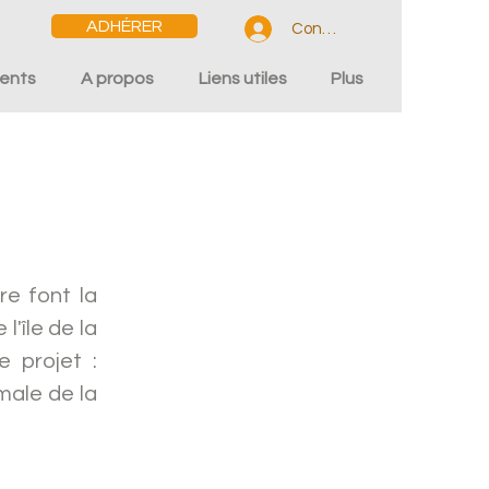
ADHÉRER
Connexion
ents
A propos
Liens utiles
Plus
re font la
l'île de la
e projet :
male de la