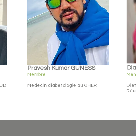
Dia
Pravesh Kumar GUNESS
Membre
Me
SUD
Médecin diabétologie au GHER
Diét
Réu